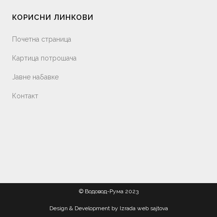
КОРИСНИ ЛИНКОВИ
Почетна страница
Картица потрошача
Јавне набавке
Контакт
© Водовод-Рума 2023
Design & Development by
Izrada web sajtova