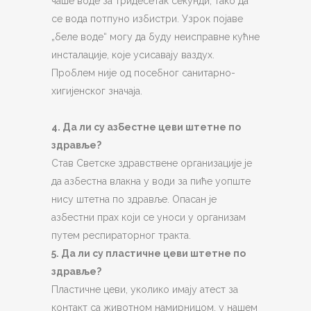
чаше воде за тридесетак секунди, тако да
се вода потпуно избистри. Узрок појаве
„беле воде“ могу да буду неисправне кућне
инсталације, које усисавају ваздух.
Проблем није од посебног санитарно-
хигијенског значаја.
4. Да ли су азбестне цеви штетне по
здравље?
Став Светске здравствене организације је
да азбестна влакна у води за пиће уопште
нису штетна по здравље. Опасан је
азбестни прах који се уноси у организам
путем респираторног тракта.
5. Да ли су пластичне цеви штетне по
здравље?
Пластичне цеви, уколико имају атест за
контакт са животном намирницом, у нашем