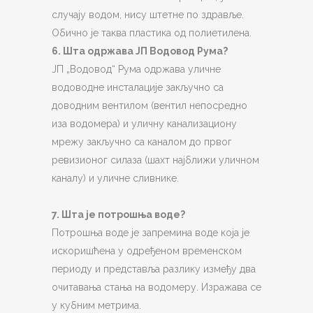
случају водом, нису штетне по здравље.
Обично је таква пластика од полиетилена.
6. Шта одржава ЈП Водовод Рума?
ЈП „Водовод“ Рума одржава уличне
водоводне инсталације закључно са
доводним вентилом (вентил непосредно
иза водомера) и уличну канализациону
мрежу закључно са каналом до првог
ревизионог силаза (шахт најближи уличном
каналу) и уличне сливнике.
7. Шта је потрошња воде?
Потрошња воде је запремина воде која је
искоришћена у одређеном временском
периоду и представља разлику између два
очитавања стања на водомеру. Изражава се
у кубним метрима.