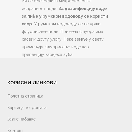
би се обезбедила микробиолошка
исправност воде.
За дезинфекцију воде
за пиће у румском водоводу се користи
хлор.
У румском водоводу се не врши
флуорисање воде. Примена флуора има
сасвим другу улогу. Неке земље у свету
примењују флуорисање воде као
превенцију каријеса зуба.
КОРИСНИ ЛИНКОВИ
Почетна страница
Картица потрошача
Јавне набавке
Контакт