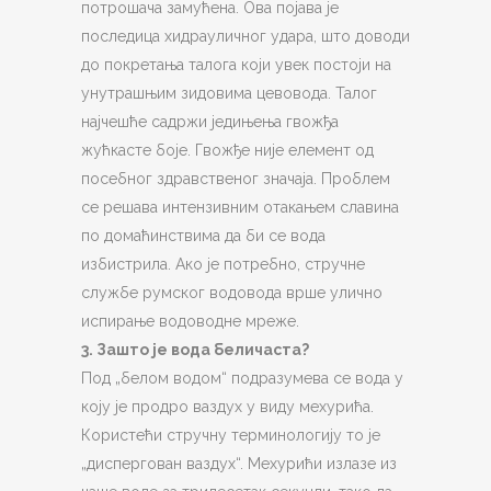
потрошача замућена. Ова појава је
последица хидрауличног удара, што доводи
до покретања талога који увек постоји на
унутрашњим зидовима цевовода. Талог
најчешће садржи једињења гвожђа
жућкасте боје. Гвожђе није елемент од
посебног здравственог значаја. Проблем
се решава интензивним отакањем славина
по домаћинствима да би се вода
избистрила. Ако је потребно, стручне
службе румског водовода врше улично
испирање водоводне мреже.
3. Зашто је вода беличаста?
Под „белом водом“ подразумева се вода у
коју је продро ваздух у виду мехурића.
Користећи стручну терминологију то је
„диспергован ваздух“. Мехурићи излазе из