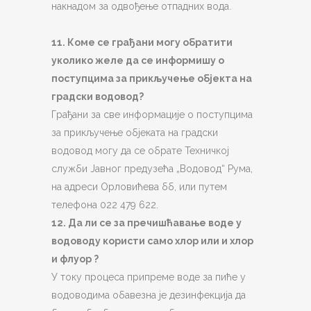
накнадом за одвођење отпадних вода.
11. Коме се грађани могу обратити
уколико желе да се информишу о
поступцима за прикључење објекта на
градски водовод?
Грађани за све информације о поступцима
за прикључење објеката на градски
водовод могу да се обрате Техничкој
служби Јавног предузећа „Водовод“ Рума,
на адреси Орловићева бб, или путем
телефона 022 479 622.
12. Да ли се за пречишћавање воде у
водоводу користи само хлор или и хлор
и флуор ?
У току процеса припреме воде за пиће у
водоводима обавезна је дезинфекција да