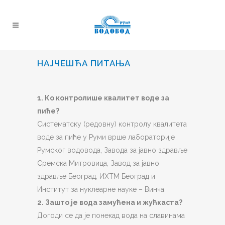
НАЈЧЕШЋА ПИТАЊА
1. Ко контролише квалитет воде за
пиће?
Систематску (редовну) контролу квалитета
воде за пиће у Руми врше лабораторијe
Румског водовода, Завода за јавно здравље
Сремска Митровица, Завод за јавно
здравље Београд, ИХТМ Београд и
Институт за нуклеарне науке – Винча.
2. Зашто је вода замућена и жућкаста?
Догоди се да је понекад вода на славинама