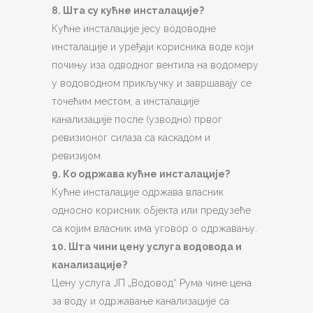
8. Шта су кућне инсталације?
Кућне инсталације јесу водоводне
инсталације и уређаји корисника воде који
почињу иза одводног вентила на водомеру
у водоводном прикључку и завршавају се
точећим местом, а инсталације
канализације после (узводно) првог
ревизионог силаза са каскадом и
ревизијом.
9. Ко одржава кућне инсталације?
Кућне инсталације одржава власник
односно корисник објекта или предузеће
са којим власник има уговор о одржавању.
10. Шта чини цену услуга водовода и
канализације?
Цену услуга ЈП „Водовод“ Рума чине цена
за воду и одржавање канализације са