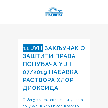
11 ЈУН
ЗАКЉУЧАК О
ЗАШТИТИ ПРАВА
ПОНУЂАЧА У ЈН
07/2019 НАБАВКА
РАСТВОРА ХЛОР
ДИОКСИДА
Одбацује се захтев за заштиту права
понуђача БК Урбинг доо, Краљево,