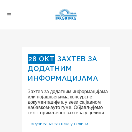
28 ОКТ
ЗАХТЕВ ЗА
ДОДАТНИМ
ИНФОРМАЦИЈАМА
Захтев за додатним информацијама
или појашњењима консурсне
документације а у вези са јавном
набавком-ауто гуме. Објављујемо
текст примљеног захтева у целини.
Преузимање захтева у целини