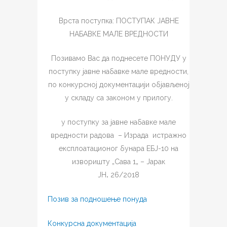
Врста поступка: ПОСТУПАК ЈАВНЕ
НАБАВКЕ МАЛЕ ВРЕДНОСТИ
Позивамо Вас да поднесете ПОНУДУ у
поступку јавне набавке мале вредности,
по конкурсној документацији објављеној
у складу са законом у прилогу.
у поступку за јавне набавке мале
вредности радова
–
Израда
истражно
експлоатационог бунара ЕБЈ-10 на
изворишту „Сава 1„ – Јарак
ЈН
.
26/2018
Позив за подношење понуда
Конкурсна документација