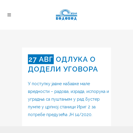
27 АВГ
ОДЛУКА О
ДОДЕЛИ УГОВОРА
У поступку јавне набавке мале
вредности – радова, израда, испорука и
уградња са пуштањем у рад бустер
пумпе у црпној станици Ириг 2 за
потребе предузећа ЈН 14/2020.